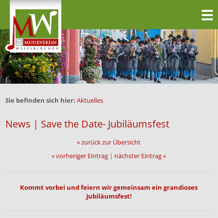
Sie befinden sich hier:
Aktuelles
News | Save the Date- Jubiläumsfest
« zurück zur Übersicht
« vorheriger Eintrag
|
nächster Eintrag »
Kommt vorbei und feiern wir gemeinsam ein grandioses
Jubiläumsfest!