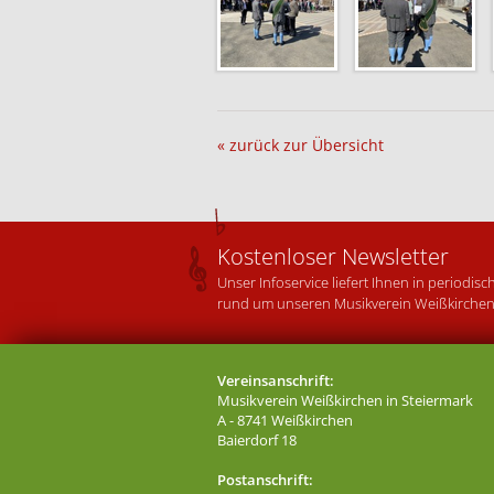
« zurück zur Übersicht
Kostenloser Newsletter
Unser Infoservice liefert Ihnen in periodi
rund um unseren Musikverein Weißkirchen
Vereinsanschrift:
Musikverein Weißkirchen in Steiermark
A - 8741 Weißkirchen
Baierdorf 18
Postanschrift: