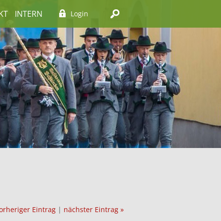
KT
INTERN
Login
orheriger Eintrag
|
nächster Eintrag »