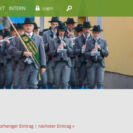
KT
INTERN
Login
orheriger Eintrag
|
nächster Eintrag »