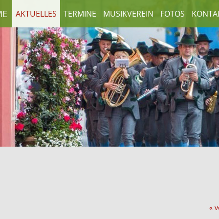
ME
AKTUELLES
TERMINE
MUSIKVEREIN
FOTOS
KONTA
« v