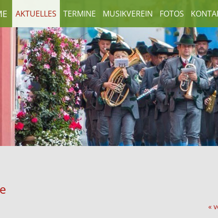
ME
AKTUELLES
TERMINE
MUSIKVEREIN
FOTOS
KONTA
e
« v