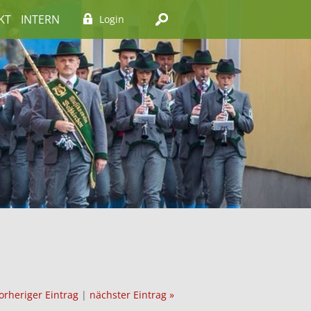
KT
INTERN
Login
orheriger Eintrag
|
nächster Eintrag »