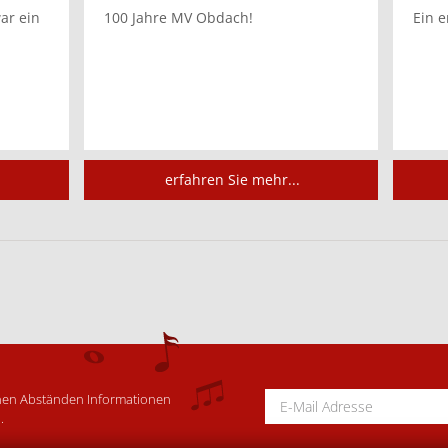
ar ein
100 Jahre MV Obdach!
Ein e
erfahren Sie mehr...
schen Abständen Informationen
.