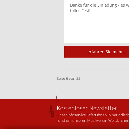
Danke für die Einladung - es w
tolles Fest!
erfahren Sie mehr...
Seite 6 von 22
Kostenloser Newsletter
Unser Infoservice liefert Ihnen in periodi
rund um unseren Musikverein Weißkirchen