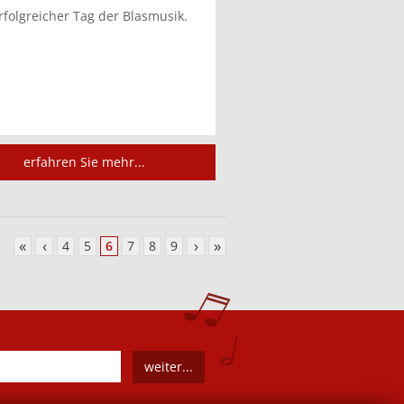
rfolgreicher Tag der Blasmusik.
erfahren Sie mehr...
«
‹
›
»
4
5
6
7
8
9