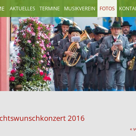
ME
AKTUELLES
TERMINE
MUSIKVEREIN
FOTOS
KONTA
nachtswunschkonzert 2016
« v