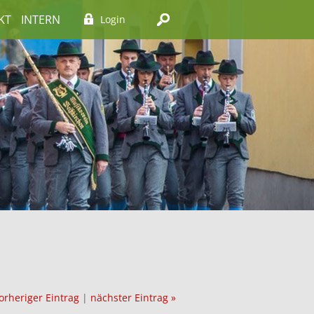
KT
INTERN
Login
orheriger Eintrag
|
nächster Eintrag »