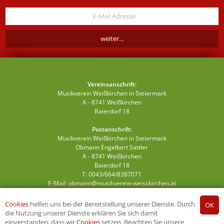
Vereinsanschrift:
Musikverein Weißkirchen in Steiermark
A - 8741 Weißkirchen
Baierdorf 18
Postanschrift:
Musikverein Weißkirchen in Steiermark
Obmann Engelbert Sattler
A - 8741 Weißkirchen
Baierdorf 18
T: 0043/664/8387071
E-Mail:
obmann@musikverein-weisskirchen.at
Cookies
helfen uns bei der Bereitstellung unserer Dienste. Durch
die Nutzung unserer Dienste erklären Sie sich damit
einverstanden, dass wir
Cookies
setzen. Beachten Sie unsere
© 2026 MVW,
Werbeagentur Gössler & Sailer OG
/
Impressum