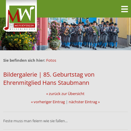
Sie befinden sich hier:
Fotos
Bildergalerie | 85. Geburtstag von
Ehrenmitglied Hans Staubmann
« zurück zur Übersicht
« vorheriger Eintrag
|
nächster Eintrag »
Feste muss man feiern wie sie fallen...