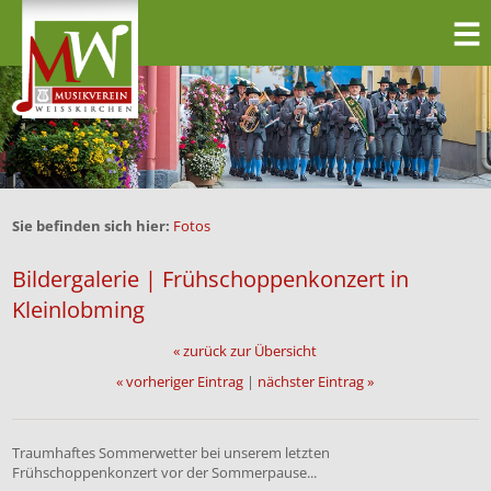
Sie befinden sich hier:
Fotos
Bildergalerie | Frühschoppenkonzert in
Kleinlobming
« zurück zur Übersicht
« vorheriger Eintrag
|
nächster Eintrag »
Traumhaftes Sommerwetter bei unserem letzten
Frühschoppenkonzert vor der Sommerpause...